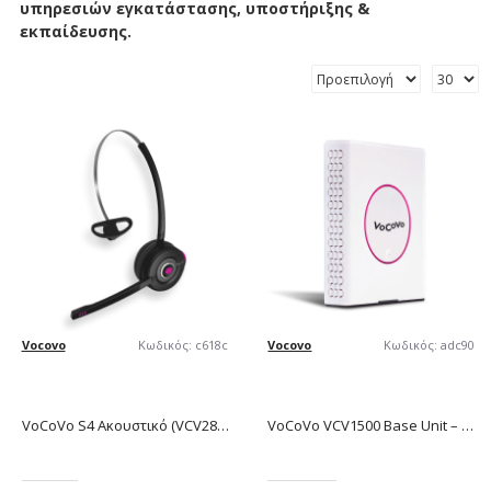
υπηρεσιών εγκατάστασης, υποστήριξης &
εκπαίδευσης.
Vocovo
Κωδικός:
c618c
Vocovo
Κωδικός:
adc90
VoCoVo S4 Ακουστικό (VCV2840) – Επαγγελματικό Ασύρματο Full Duplex Ακουστικό
VoCoVo VCV1500 Base Unit – Κεντρική Μονάδα Πολλαπλής Full Duplex Επικοινωνίας