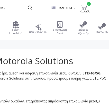
0
ΕΛΛΗΝΙΚΆ
Καλάθι
Σκάφη
Διοργάνωση
Διάφορα
Δραστηριότητες
BodyCams
Ιστιοπλοϊκά
Event
Αξεσουάρ
otorola Solutions
σφέρει άμεση και ασφαλή επικοινωνία μέσω δικτύων
LTE/4G/5G
,
torola Solutions στην Ελλάδα, προσφέρουμε πλήρη γκάμα LTE PoC
νητών δικτύων, επιτρέποντας απρόσκοπτη επικοινωνία μεταξύ