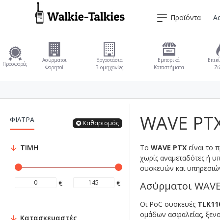
Προϊόντα
Α
Ασύρματοι
Εργοστάσια
Εμπορικά
Επικί
Προσφορές
Φορητοί
Βιομηχανίες
Καταστήματα
Ζώ
WAVE PTX
ΦΙΛΤΡΑ
Καθαρισμός
ΤΙΜΗ
Το
WAVE PTX
είναι το 
χωρίς αναμεταδότες ή υ
συσκευών και υπηρεσιών
€
€
Ασύρματοι WAVE
Οι PoC συσκευές
TLK11
ομάδων ασφαλείας, ξενοδ
Κατασκευαστές