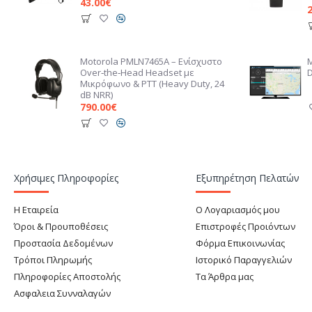
43.00€
Motorola PMLN7465A – Ενίσχυστο
Over‑the‑Head Headset με
D
Μικρόφωνο & PTT (Heavy Duty, 24
dB NRR)
790.00€
Χρήσιμες Πληροφορίες
Εξυπηρέτηση Πελατών
Η Εταιρεία
Ο Λογαριασμός μου
Όροι & Προυποθέσεις
Επιστροφές Προιόντων
Προστασία Δεδομένων
Φόρμα Επικοινωνίας
Τρόποι Πληρωμής
Ιστορικό Παραγγελιών
Πληροφορίες Αποστολής
Τα Άρθρα μας
Ασφαλεια Συνναλαγών