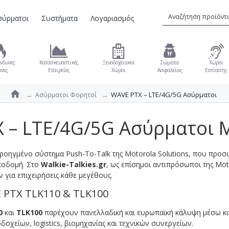
σύρματοι
Συστήματα
Λογαριασμός
νδυνες
Κατασκευαστικές
Ξενοδοχειακοί
Σώματα
Χώροι
νες
Εταιρείες
Χώροι
Ασφαλείας
Εστίασης
WAVE PTX – LTE/4G/5G Ασύρματοι
Ασύρματοι Φορητοί
 – LTE/4G/5G Ασύρματοι M
προηγμένο σύστημα Push-To-Talk της Motorola Solutions, που προ
ποδομή. Στο
Walkie-Talkies.gr
, ως επίσημοι αντιπρόσωποι της Mo
 για επιχειρήσεις κάθε μεγέθους.
 PTX TLK110 & TLK100
0
και
TLK100
παρέχουν πανελλαδική και ευρωπαϊκή κάλυψη μέσω κι
οχείων, logistics, βιομηχανίας και τεχνικών συνεργείων.