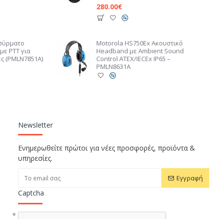
280.00€
Ασύρματο
Motorola HS750Ex Ακουστικό
με PTT για
Headband με Ambient Sound
ες (PMLN7851A)
Control ATEX/IECEx IP65 –
PMLN8631A
Newsletter
Ενημερωθείτε πρώτοι για νέες προσφορές, προϊόντα &
υπηρεσίες.
Εγγραφή
Captcha