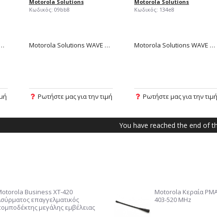
Motorola Solutions
Motorola Solutions
Κωδικός:
09bb8
Κωδικός:
134e8
la Solutions WAVE TLK 25 Wi-Fi
Motorola Solutions WAVE TLK-100
Motorola Solutions WAVE TLK-110 PTX LTE/4G Wi-Fi
ιμή
Ρωτήστε μας για την τιμή
Ρωτήστε μας για την τιμ
You have reached the end of the
Motorola Business XT-420
Motorola Κεραία PM
Ασύρματος επαγγελματικός
403-520 MHz
πομποδέκτης μεγάλης εμβέλειας