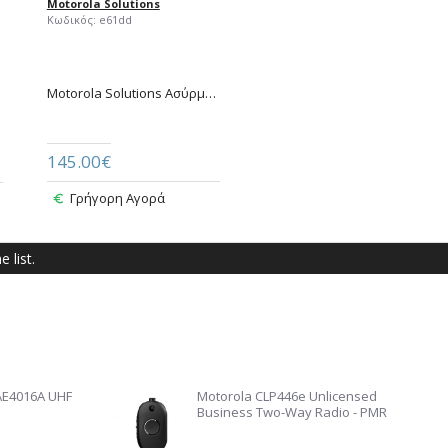
Motorola Solutions
Κωδικός:
e61dd
Motorola Solutions Ασύρματο Bluetooth Ακουστικό με PTT – EP910W (PMLN8123A)
145.00€
Γρήγορη Αγορά
ή
 list.
AE4016A UHF
Motorola CLP446e Unlicensed
Business Two-Way Radio - PMR