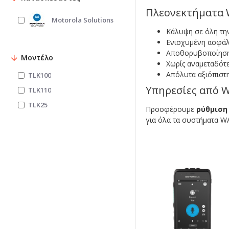
Πλεονεκτήματα 
Motorola Solutions
Κάλυψη σε όλη τη
Ενισχυμένη ασφάλ
Αποθορυβοποίηση 
Μοντέλο
Χωρίς αναμεταδότ
Απόλυτα αξιόπιστη
TLK100
Υπηρεσίες από Wa
TLK110
TLK25
Προσφέρουμε
ρύθμιση
για όλα τα συστήματα W