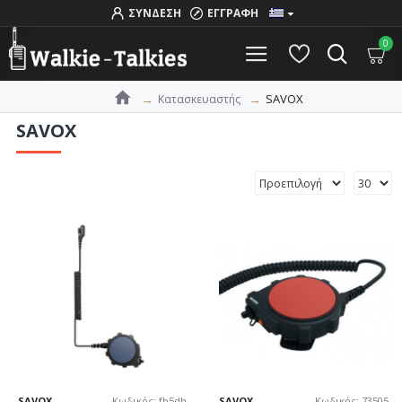
ΣΥΝΔΕΣΗ
ΕΓΓΡΑΦΗ
0
SAVOX
Κατασκευαστής
SAVOX
SAVOX
Κωδικός:
fb5db
SAVOX
Κωδικός:
73505