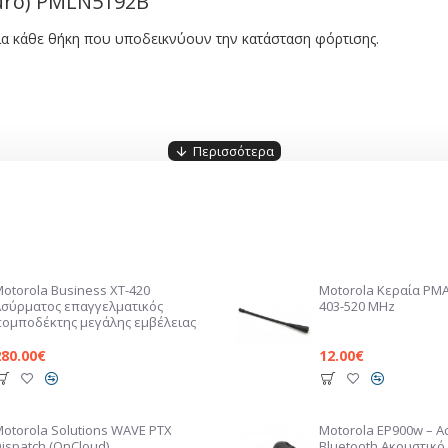
Euro) PMLN5192B
για κάθε θήκη που υποδεικνύουν την κατάσταση φόρτισης.
Motorola Business XT-420
Motorola Κεραία PM
Ασύρματος επαγγελματικός
403-520 MHz
πομποδέκτης μεγάλης εμβέλειας
280.00€
12.00€
Motorola Solutions WAVE PTX
Motorola EP900w – 
ispatch (OnCloud)
Bluetooth Ακουστικό 