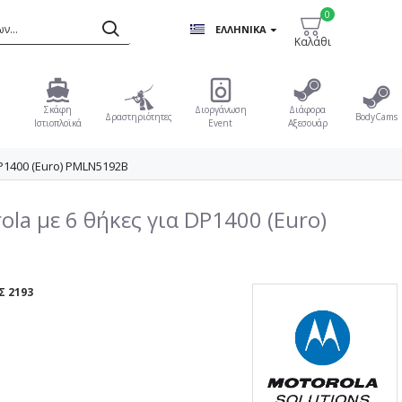
0
ΕΛΛΗΝΙΚΆ
Καλάθι
Σκάφη
Διοργάνωση
Διάφορα
Δραστηριότητες
BodyCams
Ιστιοπλοϊκά
Event
Αξεσουάρ
P1400 (Euro) PMLN5192B
la με 6 θήκες για DP1400 (Euro)
 2193