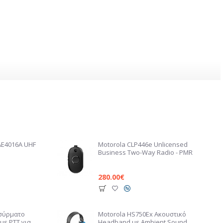
AE4016A UHF
Motorola CLP446e Unlicensed
Business Two-Way Radio - PMR
280.00€
Ασύρματο
Motorola HS750Ex Ακουστικό
με PTT για
Headband με Ambient Sound