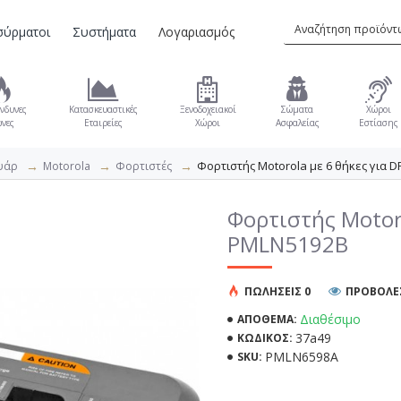
σύρματοι
Συστήματα
Λογαριασμός
νδυνες
Κατασκευαστικές
Ξενοδοχειακοί
Σώματα
Χώροι
νες
Εταιρείες
Χώροι
Ασφαλείας
Εστίασης
Φορτιστής Motorola με 6 θήκες για D
υάρ
Motorola
Φορτιστές
Φορτιστής Motoro
PMLN5192B
ΠΩΛΉΣΕΙΣ 0
ΠΡΟΒΟΛΕΣ
Διαθέσιμο
ΑΠΌΘΕΜΑ:
37a49
ΚΩΔΙΚΌΣ:
PMLN6598A
SKU: