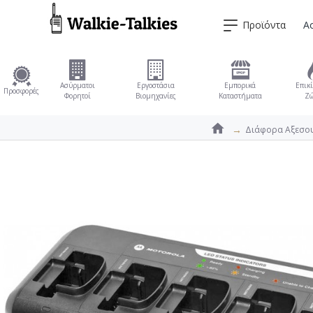
Προϊόντα
Α
Ασύρματοι
Εργοστάσια
Εμπορικά
Επικί
Προσφορές
Φορητοί
Βιομηχανίες
Καταστήματα
Ζώ
Διάφορα Αξεσο