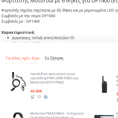
Φορτιστής Motorola με 6 θήκες για DP1400 (
Φορτιστής ταχείας ταχύτητας με έξι θήκες και με μεμονωμένα LED 
Συμβατός με την σειρα DP1000
Συμβατός με : DP1400
Χαρακτηριστικά:
Διαστάσεις ΥxΠxΒ (mm):90x520x175
Βάρος (Kg): 2,35
Li-ION/NiMH/NiCD
Αριθμός θηκών: 6
Τα είδες πρίν λίγο
Σε ζήτηση
Σύστημα Συντήρησης: Όχι
Τάση λειτουργίας AC: 230 V
Καλώδιο γραμμής: Ελληνικό
Handsfree ακουστικό noise
Οθόνη: Όχι
cancelling PWR-2400-TRBO για
Τύπος φορτιστή: Ταχύς
Motorola MOTOTRBO
43.00€
Motorola PMLN7465A – Ενίσχυστο
Over‑the‑Head Headset με
D