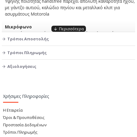
Yψηλής ποιότητας handsfree παρέχει απόλυτη καθαρότητα ήχου,
με γάντζο αυτιού, καλώδιο πηνίου και μεταλλικό κλιπ για
ασυρμάτους Motorola
Μικρόφωνο
Τύπος Στοιχείου: Μη κατευθυντικός - Ηλεκτρικός
Τρόποι Αποστολής
συμπυκνωτής
Ευαισθησία: -38dB (1V/1Pa)
Αντίσταση εξόδου: 2K ohm
Τρόποι Πληρωμής
Μέγεθος μικροφώνου: 35,3·26·26 mm
Αξιολογήσεις
Ακουστικό
Το PWR-EH5 παρέχεται στάνταρ
Διάμετρος: 15 mm
Επίπεδο εξόδου: 92 dB/0,05 Watt. 0,01 μέτρο.
Χρήσιμες Πληροφορίες
Ισχύς εισόδου: 0,1 W
Μέγιστη ισχύς εισόδου: 0,2 W
Η Εταιρεία
Αντίσταση εξόδου: 32 ohms
Όροι & Προυποθέσεις
Προστασία Δεδομένων
Συμβατό με
Τρόποι Πληρωμής