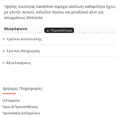
Yψηλής ποιότητας handsfree παρέχει απόλυτη καθαρότητα ήχου,
με γάντζο αυτιού, καλώδιο πηνίου και μεταλλικό κλιπ για
ασυρμάτους Motorola
Μικρόφωνο
Τύπος Στοιχείου: Μη κατευθυντικός - Ηλεκτρικός
Τρόποι Αποστολής
συμπυκνωτής
Ευαισθησία: -38dB (1V/1Pa)
Αντίσταση εξόδου: 2K ohm
Τρόποι Πληρωμής
Μέγεθος μικροφώνου: 32·216·15 mm
Αξιολογήσεις
Ακουστικό
Το PWR-EH5 παρέχεται στάνταρ
Διάμετρος: 15 mm
Επίπεδο εξόδου: 94 dB/0,05 Watt. 0,01 μέτρο.
Χρήσιμες Πληροφορίες
Ισχύς εισόδου: 0,1 W
Μέγιστη ισχύς εισόδου: 0,2 W
Η Εταιρεία
Αντίσταση εξόδου: 32 ohms
Όροι & Προυποθέσεις
Προστασία Δεδομένων
Συμβατό με :