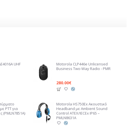
AE4016A UHF
Motorola CLP446e Unlicensed
Business Two-Way Radio - PMR
280.00€
Ασύρματο
Motorola HS750Ex Ακουστικό
με PTT για
Headband με Ambient Sound
ες (PMLN7851A)
Control ATEX/IECEx IP65 –
PMLN8631A