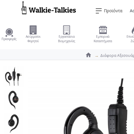
Προϊόντα
Α
Ασύρματοι
Εργοστάσια
Εμπορικά
Επικί
Προσφορές
Φορητοί
Βιομηχανίες
Καταστήματα
Ζώ
Διάφορα Αξεσουά