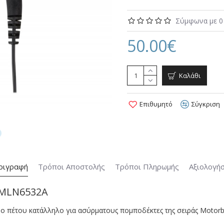
Σύμφωνα με 0 
50.00€
Καλάθι
Επιθυμητό
Σύγκριση
ριγραφή
Τρόποι Αποστολής
Τρόποι Πληρωμής
Αξιολογήσ
 PMLN6532A
ο πέτου κατάλληλο για ασύρματους πομποδέκτες της σειράς Motor