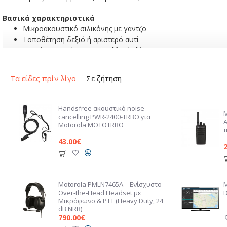
Βασικά χαρακτηριστικά
Μικροακουστικό σιλικόνης με γαντζο
Τοποθέτηση δεξιό ή αριστερό αυτί
Μικρόφωνο πέτου με μεταλλικό κλίπ
Πλήκτρο εκπομπής PTT (Push to talk)
Τα είδες πρίν λίγο
Σε ζήτηση
Handsfree ακουστικό noise
cancelling PWR-2400-TRBO για
Motorola MOTOTRBO
43.00€
Motorola PMLN7465A – Ενίσχυστο
Over‑the‑Head Headset με
D
Μικρόφωνο & PTT (Heavy Duty, 24
dB NRR)
790.00€