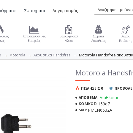
σύρματοι
Συστήματα
Λογαριασμός
νδυνες
Κατασκευαστικές
Ξενοδοχειακοί
Σώματα
Χώροι
νες
Εταιρείες
Χώροι
Ασφαλείας
Εστίασης
Motorola Handsfree ακουστικ
ρ
Motorola
Ακουστικά Handsfree
Motorola Handsf
ΠΩΛΉΣΕΙΣ 0
ΠΡΟΒΟΛΕΣ
Διαθέσιμο
ΑΠΌΘΕΜΑ:
159d7
ΚΩΔΙΚΌΣ:
PMLN6532A
SKU: