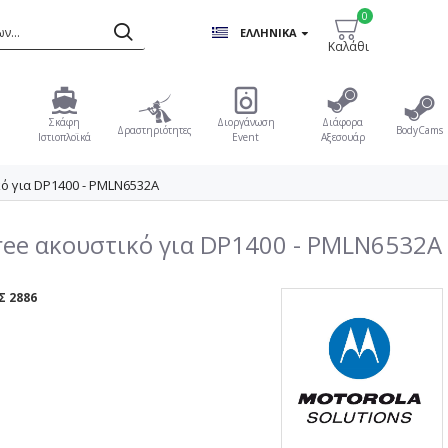
0
ΕΛΛΗΝΙΚΆ
Καλάθι
Σκάφη
Διοργάνωση
Διάφορα
Δραστηριότητες
BodyCams
Ιστιοπλοϊκά
Event
Αξεσουάρ
ό για DP1400 - PMLN6532A
ree ακουστικό για DP1400 - PMLN6532A
 2886