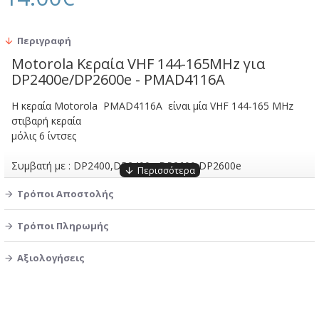
Περιγραφή
Motorola Κεραία VHF 144-165MHz για
DP2400e/DP2600e - PMAD4116A
H κεραία Motorola PMAD4116A είναι μία VHF 144-165 MHz
στιβαρή κεραία
μόλις 6 ίντσες
Συμβατή με : DP2400,DP2400e,DP2600,DP2600e
Τρόποι Αποστολής
Χαρακτηριστικά:
Τύπος:Helical
Συχνότητα:VHF 144-165 MHz
Τρόποι Πληρωμής
Διάμετρος:15 cm
Χρώμα:Μαύρο
Αξιολογήσεις