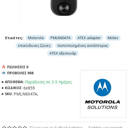
Ετικέτες:
Motorola
PMLN6047A
ATEX adapter
Molex
επικίνδυνες ζώνες
πιστοποιημένος αντάπτορας
ATEX αξεσουάρ
ΠΩΛΉΣΕΙΣ 0
ΠΡΟΒΟΛΕΣ 908
Παράδοση σε 3-5 Ημέρες
ΑΠΌΘΕΜΑ:
6e859
ΚΩΔΙΚΌΣ:
PMLN6047A,
SKU:
Σύμφωνα με 0 αξιολογήσεις.
-
Γράψτε μια κριτική