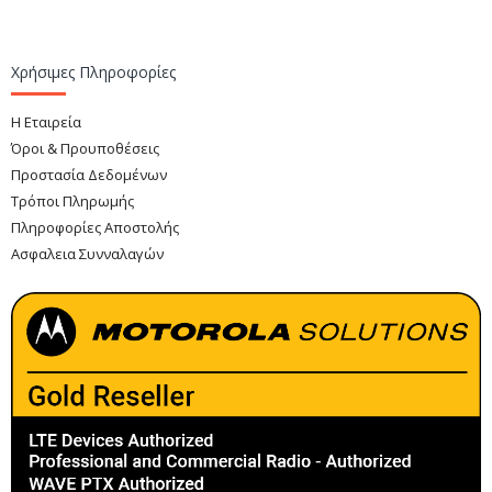
πρότυπα ασφαλείας.
Τεχνικά Χαρακτηριστικά
Χρήσιμες Πληροφορίες
Χαρακτηριστικό
Λεπτομέρεια
Η Εταιρεία
Όροι & Προυποθέσεις
Κωδικός
Προστασία Δεδομένων
PMLN6047A
Προϊόντος
Τρόποι Πληρωμής
Πληροφορίες Αποστολής
Τύπος
Αντάπτορας ήχου ATEX
Ασφαλεια Συνναλαγών
Σύνδεση
Υποδοχή Molex
Πιστοποίηση
ATEX
Ασύρματοι Motorola ATEX (π.χ.
Συμβατότητα
MTP8500Ex, DP4401Ex)