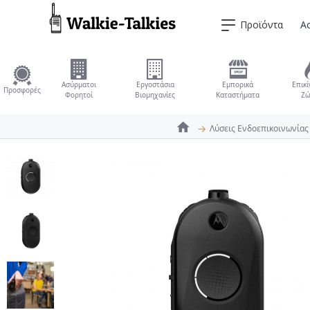
Προϊόντα
Α
Ασύρματοι
Εργοστάσια
Εμπορικά
Επικί
Προσφορές
Φορητοί
Βιομηχανίες
Καταστήματα
Ζώ
Λύσεις Ενδοεπικοινωνίας