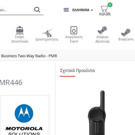
0
ΕΛΛΗΝΙΚΆ
Καλάθι
Σκάφη
Διοργάνωση
Διάφορα
Δραστηριότητες
BodyCams
Ιστιοπλοϊκά
Event
Αξεσουάρ
 Business Two-Way Radio - PMR
Σχετικά Προιόντα
PMR446