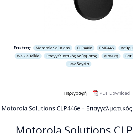
Ετικέτες:
Motorola Solutions
CLP446e
PMR446
Ασύρμ
Walkie Talkie
Επαγγελματικός Ασύρματος
Λιανική
Εστ
Ξενοδοχεία
Περιγραφή
PDF Download
Motorola Solutions CLP446e – Επαγγελματικό
Motorola Solutions CL