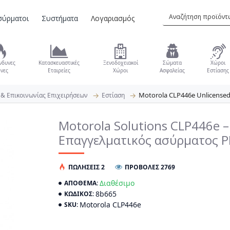
σύρματοι
Συστήματα
Λογαριασμός
νδυνες
Κατασκευαστικές
Ξενοδοχειακοί
Σώματα
Χώροι
νες
Εταιρείες
Χώροι
Ασφαλείας
Εστίασης
Motorola CLP446e Unlicensed
 & Επικοινωνίας Επιχειρήσεων
Εστίαση
Motorola Solutions CLP446e –
Επαγγελματικός ασύρματος 
ΠΩΛΉΣΕΙΣ 2
ΠΡΟΒΟΛΕΣ 2769
Διαθέσιμο
ΑΠΌΘΕΜΑ:
8b665
ΚΩΔΙΚΌΣ:
Motorola CLP446e
SKU: