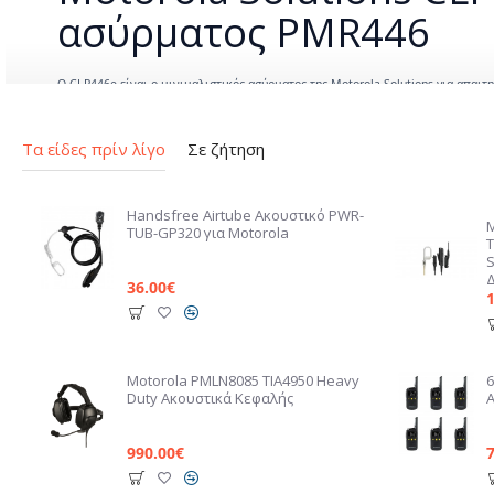
ασύρματος PMR446
Ο CLP446e είναι ο μινιμαλιστικός ασύρματος της Motorola Solutions για απαιτ
ένα μεγάλο κεντρικό πλήκτρο PTT και «Smart Status Glow» δακτύλιο LED για 
καλύπτει άνετα ολόκληρες βάρδιες. Η ανθεκτική κατασκευή με IP54 και MIL-STD
απλοποιούν την πλοήγηση στα κανάλια και τις ρυθμίσεις χωρίς να κοιτάς την σ
Τα είδες πρίν λίγο
Σε ζήτηση
Handsfree Airtube Ακουστικό PWR-
TUB-GP320 για Motorola
S
36.00€
Motorola PMLN8085 TIA4950 Heavy
6
Duty Ακουστικά Κεφαλής
990.00€