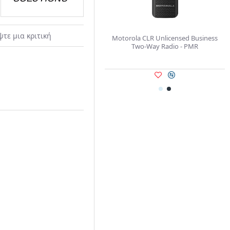
ψτε μια κριτική
rola CLR Unlicensed Business
Motorola CLPe Plus Licensed
Two-Way Radio - PMR
Business Two-Way Radio - UHF
400.00€