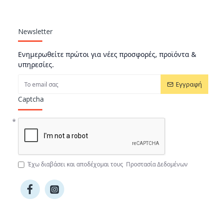
ωρίς
Newsletter
t-of-house.
Ενημερωθείτε πρώτοι για νέες προσφορές, προϊόντα &
υπηρεσίες.
Εγγραφή
ράλληλα ισχυρή
πήματος, ενώ ο
Captcha
υδιάκριτα
ορα.
βιτόροι,
ση, κάτι
κευή να αντέχει
, υγρασία,
Έχω διαβάσει και αποδέχομαι τους
Προστασία Δεδομένων
ίηση. Με ευρεία
εκτείνεται μαζί