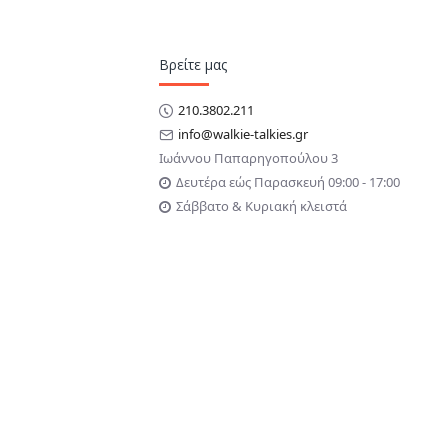
έως 20 ώρες με κύκλο 5/5/90.
Εργονομικός, διακριτικός σχεδιασμός χ
Βρείτε μας
προεξέχουσα κεραία – ιδανικός για fron
210.3802.211
info@walkie-talkies.gr
Ιωάννου Παπαρηγοπούλου 3
46e παραμένει διακριτικός στο πέτο ή στη ζώνη, διατηρώντας πα
Δευτέρα εώς Παρασκευή 09:00 - 17:00
αι το κομψό περίβλημα μειώνουν τους κινδύνους πιασίματος/χτυ
Σάββατο & Κυριακή κλειστά
 ακόμη και με γάντια. Ο δακτύλιος LED
Smart Status Glow
παρέχει ε
σεων, επιτρέποντας στα μέλη της ομάδας να εργάζονται πιο γρήγ
PL/DPL), οι ομάδες οργανώνονται ανά τμήμα (ταμείο, αποθήκη, σερ
επιτρέπουν αλλαγές καναλιών/λειτουργιών χωρίς οπτική επαλήθευ
αρία 1800mAh προσφέρει έως και 20 ώρες αυτονομίας, ώστε η συσ
η συμμόρφωση με MIL-STD-810H εξασφαλίζουν αξιοπιστία σε σκόνη
ύθμιση 15 επιπέδων έντασης και 6 call tones για γρήγορη ειδοπο
μονά ή 6-θέσια), προσαρμόζεται στον τρόπο εργασίας σου και επ