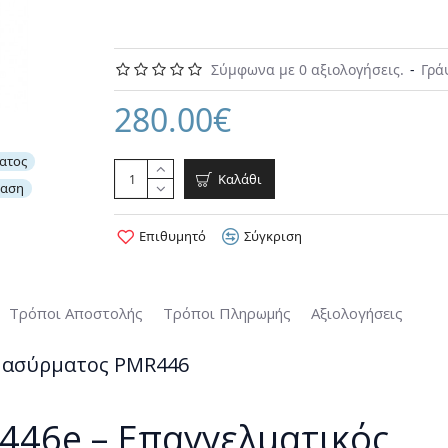
Σύμφωνα με 0 αξιολογήσεις.
-
Γρά
Moto
280.00€
ατος
Καλάθι
ίαση
Επιθυμητό
Σύγκριση
Τρόποι Αποστολής
Τρόποι Πληρωμής
Αξιολογήσεις
ς ασύρματος PMR446
P446e – Επαγγελματικός