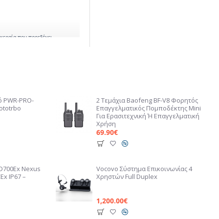
κεραία που προεξέχει,
αρία 1800mAh,
voice prompts)
ό PWR-PRO-
2 Τεμάχια Baofeng BF-V8 Φορητός
ός για
ototrbo
Επαγγελματικός Πομποδέκτης Mini
Για Ερασιτεχνική Ή Επαγγελματική
Χρήση
L) για
69.90€
Smart Status
ς.
AD700Ex Nexus
Vocovo Σύστημα Επικοινωνίας 4
ναλιών • VOX
Ex IP67 –
Χρηστών Full Duplex
l tones.
810H για
1,200.00€
.
4013ASP01) –